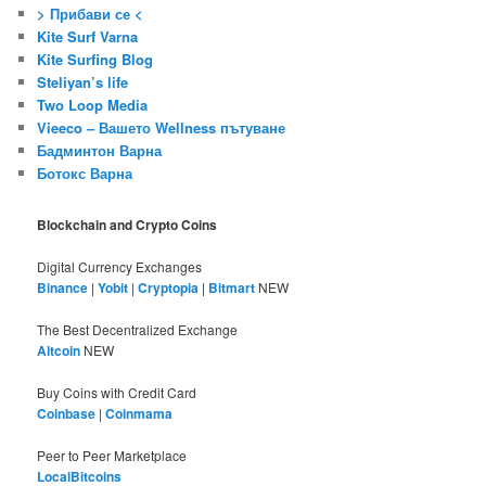
> Прибави се <
Kite Surf Varna
Kite Surfing Blog
Steliyan’s life
Two Loop Media
Vieeco – Вашето Wellness пътуване
Бадминтон Варна
Ботокс Варна
Blockchain and Crypto Coins
Digital Currency Exchanges
Binance
|
Yobit
|
Cryptopia
|
Bitmart
NEW
The Best Decentralized Exchange
Altcoin
NEW
Buy Coins with Credit Card
Coinbase
|
Coinmama
Peer to Peer Marketplace
LocalBitcoins