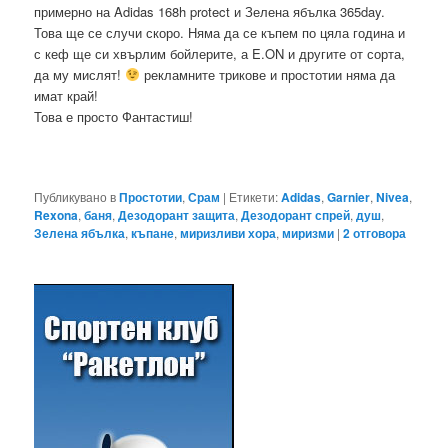
примерно на Adidas 168h protect и Зелена ябълка 365day.
Това ще се случи скоро. Няма да се къпем по цяла година и
с кеф ще си хвърлим бойлерите, а E.ON и другите от сорта,
да му мислят!
рекламните трикове и простотии няма да
имат край!
Това е просто Фантастиш!
Публикувано в
Простотии
,
Срам
|
Етикети:
Adidas
,
Garnier
,
Nivea
,
Rexona
,
баня
,
Дезодорант защита
,
Дезодорант спрей
,
душ
,
Зелена ябълка
,
къпане
,
миризливи хора
,
миризми
|
2
отговора