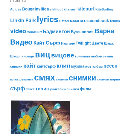
ЕТИКЕТИ
kitesurf
Bougainvillea
Adidas
chill out
kite surf
KiteSurfing
lyrics
Linkin Park
soundtrack
Rafael Nadal
SEO
tennis
Варна
video
Бадминтон
Бугенвилия
WindSurf
Видео
Кайт Сърф
Тwilight
Цветя
Наргиле
Шарж
виц
вицове
Шкорпиловци
голямата любов
зимни
кайт
клип
песен
кайтсърф
музика
снимки
нов албум
смях
снимки
плаж
реклама
снимка
снимки варна
сърф
тенис
филм
текст
уникални снимки