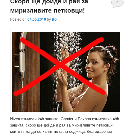
Скоро ще дойде и рая за
2
миризливите петковци!
Posted on
04.05.2010
by
Bo
Nivea измисли 24h защита, Garnier и Rexona измислиха 48h
защита, скоро ще дойде и рая за миризливите петковци,
които няма да се къпят по цяла седмица, благодарение