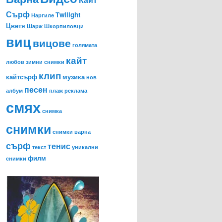
Сърф
Тwilight
Наргиле
Цветя
Шарж
Шкорпиловци
виц
вицове
голямата
кайт
любов
зимни снимки
клип
кайтсърф
музика
нов
песен
албум
плаж
реклама
смях
снимка
снимки
снимки варна
сърф
тенис
текст
уникални
филм
снимки