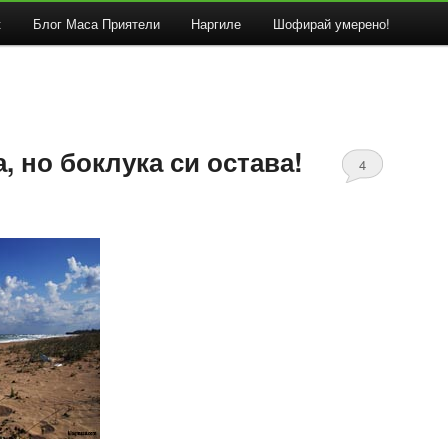
к
Блог Маса Приятели
Наргиле
Шофирай умерено!
, но боклука си остава!
4