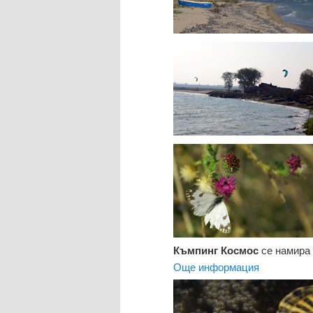
Къмпинг Космос
се намира 
Още информация