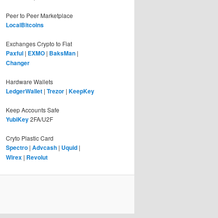
Peer to Peer Marketplace
LocalBitcoins
Exchanges Crypto to Fiat
Paxful
|
EXMO
|
BaksMan
|
Changer
Hardware Wallets
LedgerWallet
|
Trezor
|
KeepKey
Keep Accounts Safe
YubiKey
2FA/U2F
Cryto Plastic Card
Spectro
|
Advcash
|
Uquid
|
Wirex
|
Revolut