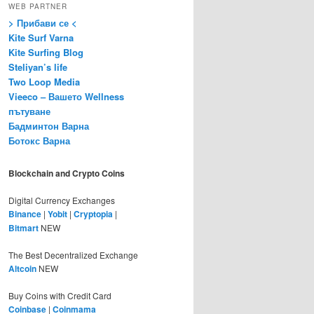
WEB PARTNER
> Прибави се <
Kite Surf Varna
Kite Surfing Blog
Steliyan’s life
Two Loop Media
Vieeco – Вашето Wellness
пътуване
Бадминтон Варна
Ботокс Варна
Blockchain and Crypto Coins
Digital Currency Exchanges
Binance
|
Yobit
|
Cryptopia
|
Bitmart
NEW
The Best Decentralized Exchange
Altcoin
NEW
Buy Coins with Credit Card
Coinbase
|
Coinmama