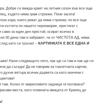
ра. Добре се вижда краят на летния сезон във все още
пец, където няма грам строежи. Поне засега!
тези хора, които реват да няма строежи, по все още
ти кътчета по нашето черноморие, пристигат с
и само за един ден престой, осират всичко в
ели 30 дена там и забравят, че от ЧИСТОТА АД, няма
след като си тръгнат –
КАРТИНКАТА Е ВСЕ ЕДНА И
 каже! Нали следващото лято, пак ще си там и пак ще си
тези да съседа! Да не говорим за тоалетната хартия,
то духне вятъра всички дървета са като окичени с
 цветове!
 там. Колко от миризливите задници ги ползваха?
расиви места, като плажната ивицата от Крапец до
х!