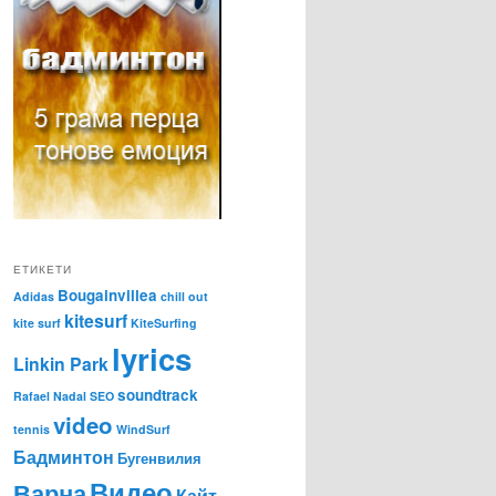
ЕТИКЕТИ
Bougainvillea
Adidas
chill out
kitesurf
kite surf
KiteSurfing
lyrics
Linkin Park
soundtrack
Rafael Nadal
SEO
video
tennis
WindSurf
Бадминтон
Бугенвилия
Видео
Варна
Кайт