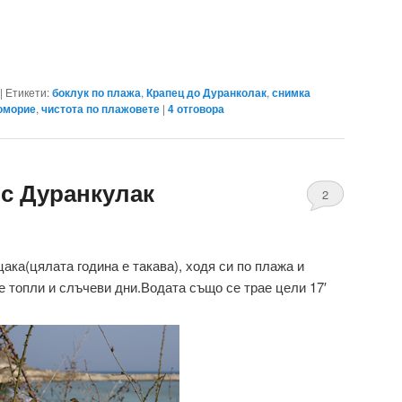
|
Етикети:
боклук по плажа
,
Крапец до Дуранколак
,
снимка
оморие
,
чистота по плажовете
|
4
отговора
с Дуранкулак
2
цака(цялата година е такава), ходя си по плажа и
е топли и слъчеви дни.Водата също се трае цели 17′