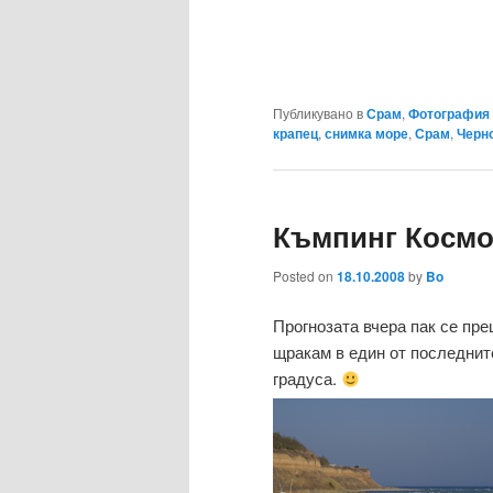
Публикувано в
Срам
,
Фотография
крапец
,
снимка море
,
Срам
,
Черн
Къмпинг Космо
Posted on
18.10.2008
by
Bo
Прогнозата вчера пак се пре
щракам в един от последнит
градуса.