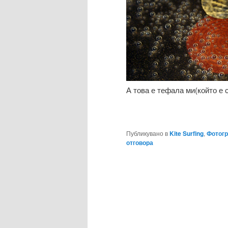
А това е тефала ми(който е 
Публикувано в
Kite Surfing
,
Фотог
отговора