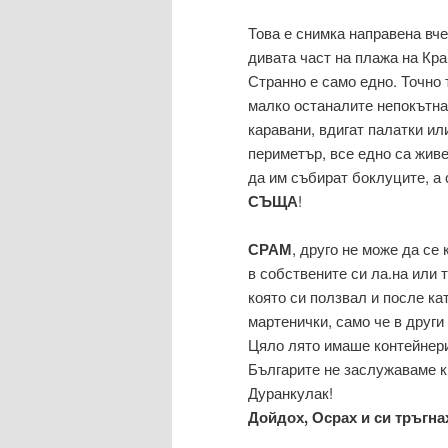
Това е снимка направена вче
дивата част на плажа на Кра
Странно е само едно. Точно 
малко останалите непокътна
каравани, вдигат палатки ил
периметър, все едно са жив
да им събират боклуците, а 
СЪЩА
!
СРАМ
, друго не може да се
в собствените си ла.на или 
която си ползвал и после ка
мартенички, само че в други
Цяло лято имаше контейнери
Българите не заслужаваме к
Дуранкулак!
Дойдох, Осрах и си тръгна