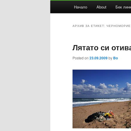
Основно
Начало
About
Бек лин
Към
Към
меню
основното
вторичното
АРХИВ ЗА ЕТИКЕТ:
ЧЕРНОМОРИЕ
съдържание
съдържание
Лятато си отива
Posted on
23.09.2009
by
Bo