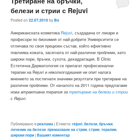
Третиране на бръчки,
белези и стрии с Rejuvi
Posted on
22.07.2010
by
Bo
Американската козметика
Rejuvi
, създадена от лекари и
професори по биохимия от най-добрите Университети се
отличава по своя прецизен състав, който ефективно
повлиява кожата, засегната от най-различни проблеми, като
широки пори, бръчки, сухота, дехидратация. В Clinic
Естетична Дерматология се прилагат професионални
терапии на Rejuvi и няколкогодишния ни опит налага
мнението за постигнати значими резултати при третиране на
различни проблеми. От началото на 2011 година предлагаме
нова атрактивна терапия за
третиране на белези и стрии
с Rejuvi.
Публикувано в
реклама
|
Етикети:
rejuvi
,
белези
,
бръчки
,
лечение на белези
,
премахване на стрии
,
стрии
,
терапии
,
широки пори
|
Вашият коментар