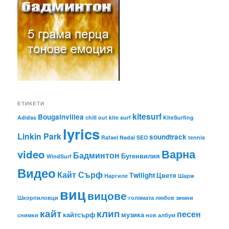
ЕТИКЕТИ
kitesurf
Bougainvillea
Adidas
chill out
kite surf
KiteSurfing
lyrics
Linkin Park
soundtrack
Rafael Nadal
SEO
tennis
Варна
video
Бадминтон
Бугенвилия
WindSurf
Видео
Кайт Сърф
Тwilight
Цветя
Наргиле
Шарж
виц
вицове
Шкорпиловци
голямата любов
зимни
кайт
клип
песен
кайтсърф
музика
снимки
нов албум