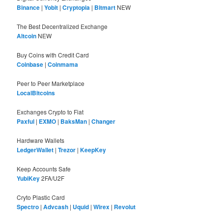
Binance
|
Yobit
|
Cryptopia
|
Bitmart
NEW
The Best Decentralized Exchange
Altcoin
NEW
Buy Coins with Credit Card
Coinbase
|
Coinmama
Peer to Peer Marketplace
LocalBitcoins
Exchanges Crypto to Fiat
Paxful
|
EXMO
|
BaksMan
|
Changer
Hardware Wallets
LedgerWallet
|
Trezor
|
KeepKey
Keep Accounts Safe
YubiKey
2FA/U2F
Cryto Plastic Card
Spectro
|
Advcash
|
Uquid
|
Wirex
|
Revolut