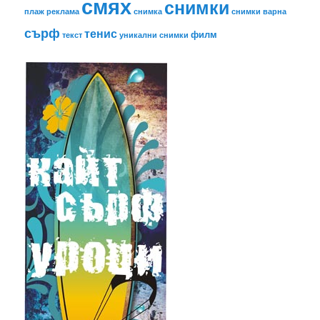
смях
снимки
плаж
реклама
снимка
снимки варна
сърф
тенис
филм
текст
уникални снимки