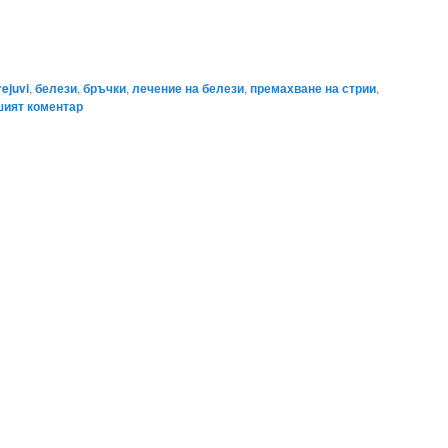
rejuvi
,
белези
,
бръчки
,
лечение на белези
,
премахване на стрии
,
ият коментар