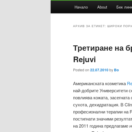
Основно
Начало
About
Бек лин
Към
Към
меню
основното
вторичното
АРХИВ ЗА ЕТИКЕТ:
ШИРОКИ ПОР
съдържание
съдържание
Третиране на б
Rejuvi
Posted on
22.07.2010
by
Bo
Американската козметика
Re
най-добрите Университети с
повлиява кожата, засегната 
сухота, дехидратация. В Cli
професионални терапии на R
постигнати значими резулта
на 2011 година предлагаме
н