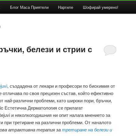
к
Блог Маса Приятели
Наргиле
Шофирай умерено!
И
ръчки, белези и стрии с
juvi
, създадена от лекари и професори по биохимия от
е отличава по своя прецизен състав, който ефективно
от най-различни проблеми, като широки пори, бръчки,
nic Естетична Дерматология се прилагат
ejuvi и няколкогодишния ни опит налага мнението за
ти при третиране на различни проблеми. От началото
ова атрактивна терапия за
третиране на белези и