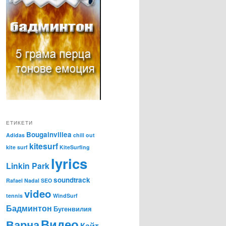
ЕТИКЕТИ
Bougainvillea
Adidas
chill out
kitesurf
kite surf
KiteSurfing
lyrics
Linkin Park
soundtrack
Rafael Nadal
SEO
video
tennis
WindSurf
Бадминтон
Бугенвилия
Видео
Варна
Кайт