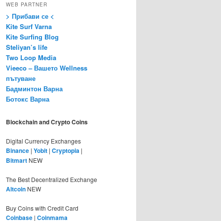
WEB PARTNER
> Прибави се <
Kite Surf Varna
Kite Surfing Blog
Steliyan’s life
Two Loop Media
Vieeco – Вашето Wellness
пътуване
Бадминтон Варна
Ботокс Варна
Blockchain and Crypto Coins
Digital Currency Exchanges
Binance
|
Yobit
|
Cryptopia
|
Bitmart
NEW
The Best Decentralized Exchange
Altcoin
NEW
Buy Coins with Credit Card
Coinbase
|
Coinmama