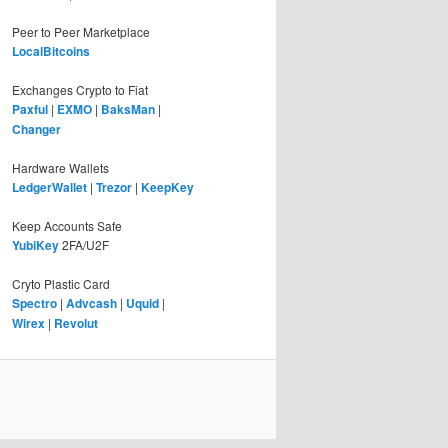
Peer to Peer Marketplace
LocalBitcoins
Exchanges Crypto to Fiat
Paxful
|
EXMO
|
BaksMan
|
Changer
Hardware Wallets
LedgerWallet
|
Trezor
|
KeepKey
Keep Accounts Safe
YubiKey
2FA/U2F
Cryto Plastic Card
Spectro
|
Advcash
|
Uquid
|
Wirex
|
Revolut