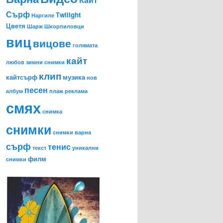
Сърф
Тwilight
Наргиле
Цветя
Шарж
Шкорпиловци
виц
вицове
голямата
кайт
любов
зимни снимки
клип
кайтсърф
музика
нов
песен
албум
плаж
реклама
смях
снимка
снимки
снимки варна
сърф
тенис
текст
уникални
филм
снимки