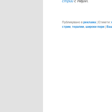
стрии
с Rejuvi.
Публикувано в
реклама
|
Етикети:
стрии
,
терапии
,
широки пори
|
Ваш