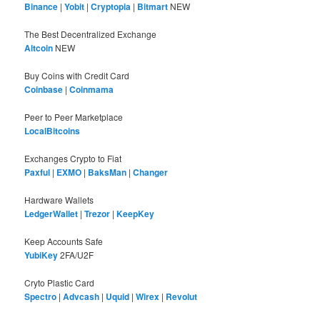
Binance
|
Yobit
|
Cryptopia
|
Bitmart
NEW
The Best Decentralized Exchange
Altcoin
NEW
Buy Coins with Credit Card
Coinbase
|
Coinmama
Peer to Peer Marketplace
LocalBitcoins
Exchanges Crypto to Fiat
Paxful
|
EXMO
|
BaksMan
|
Changer
Hardware Wallets
LedgerWallet
|
Trezor
|
KeepKey
Keep Accounts Safe
YubiKey
2FA/U2F
Cryto Plastic Card
Spectro
|
Advcash
|
Uquid
|
Wirex
|
Revolut