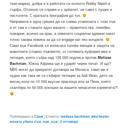
тази марка), добра е в работата си колкото Robby Naish в
сърфа. Отлично се справя и с арбалет, не само с пушки и
пистолети. С кратката биография до тук.
Направила е една грешка да се снима усмихната с този лъв
и от там е станало едно мазало – правителства, линейки,
пожарни, всичко на крак, а повечето социални админи чакат
точно такава новина за да си engage-нат яко юзърите.
Само във Facebook се изписаха тонове емоции в защита на
животните (главно лъвовете), от голямата еуфория има и
петиция, която събра над 135 000 подписа против
Melissa
Bachman
, Южна Африка ще ѝ ударят черен печат. И що?
NBS могат да прекратят договора на Мелиса, само ми е
чудно как така не се събират петиции за бай Иван, дето на
месец коли по 10 000 вкусни прасенца или за Пена, която
скалпира по 50 000 кокошки за вашите ненаситни коремчета?!
Публикувано в
Срам
|
Етикети:
melissa bachman
,
winchester
,
жената убила лъв
,
лов
,
лъв
|
2
отговора