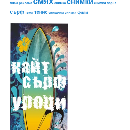
смях
снимки
плаж
реклама
снимка
снимки варна
сърф
тенис
филм
текст
уникални снимки