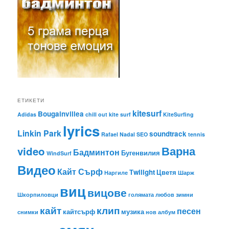
ЕТИКЕТИ
kitesurf
Bougainvillea
Adidas
chill out
kite surf
KiteSurfing
lyrics
Linkin Park
soundtrack
Rafael Nadal
SEO
tennis
Варна
video
Бадминтон
Бугенвилия
WindSurf
Видео
Кайт Сърф
Тwilight
Цветя
Наргиле
Шарж
виц
вицове
Шкорпиловци
голямата любов
зимни
кайт
клип
песен
кайтсърф
музика
снимки
нов албум