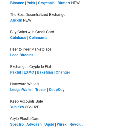
Binance
|
Yobit
|
Cryptopia
|
Bitmart
NEW
The Best Decentralized Exchange
Altcoin
NEW
Buy Coins with Credit Card
Coinbase
|
Coinmama
Peer to Peer Marketplace
LocalBitcoins
Exchanges Crypto to Fiat
Paxful
|
EXMO
|
BaksMan
|
Changer
Hardware Wallets
LedgerWallet
|
Trezor
|
KeepKey
Keep Accounts Safe
YubiKey
2FA/U2F
Cryto Plastic Card
Spectro
|
Advcash
|
Uquid
|
Wirex
|
Revolut