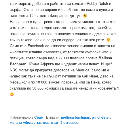
тази марка), добра е в работата си колкото Robby Naish в
сърфа. Отлично се справя и с арбалет, не само с пушки и
пистолети. С кратката биография до тук.
Направила е една грешка да се снима усмихната с този лъв
и от там е станало едно мазало – правителства, линейки,
пожарни, всичко на крак, а повечето социални админи чакат
точно такава новина за да си engage-нат яко юзърите.
Само във Facebook се изписаха тонове емоции в защита на
животните (главно лъвовете), от голямата еуфория има и
петиция, която събра над 135 000 подписа против
Melissa
Bachman
, Южна Африка ще ѝ ударят черен печат. И що?
NBS могат да прекратят договора на Мелиса, само ми е
чудно как така не се събират петиции за бай Иван, дето на
месец коли по 10 000 вкусни прасенца или за Пена, която
скалпира по 50 000 кокошки за вашите ненаситни коремчета?!
Публикувано в
Срам
|
Етикети:
melissa bachman
,
winchester
,
жената убила лъв
,
лов
,
лъв
|
2
отговора