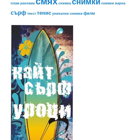
смях
снимки
плаж
реклама
снимка
снимки варна
сърф
тенис
филм
текст
уникални снимки