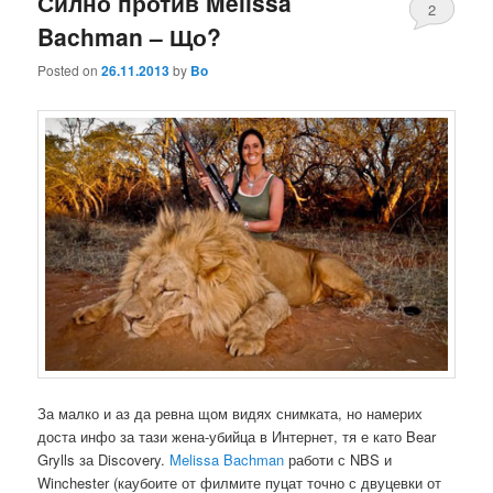
Силно против Melissa
2
Bachman – Що?
Posted on
26.11.2013
by
Bo
За малко и аз да ревна щом видях снимката, но намерих
доста инфо за тази жена-убийца в Интернет, тя е като Bear
Grylls за Discovery.
Melissa Bachman
работи с NBS и
Winchester (каубоите от филмите пуцат точно с двуцевки от