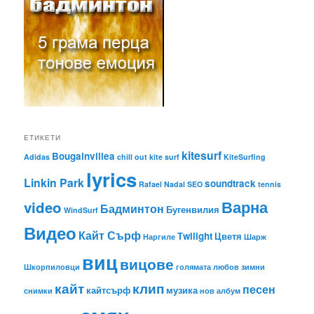
ЕТИКЕТИ
kitesurf
Bougainvillea
Adidas
chill out
kite surf
KiteSurfing
lyrics
Linkin Park
soundtrack
Rafael Nadal
SEO
tennis
Варна
video
Бадминтон
Бугенвилия
WindSurf
Видео
Кайт Сърф
Тwilight
Цветя
Наргиле
Шарж
виц
вицове
Шкорпиловци
голямата любов
зимни
кайт
клип
песен
кайтсърф
музика
снимки
нов албум